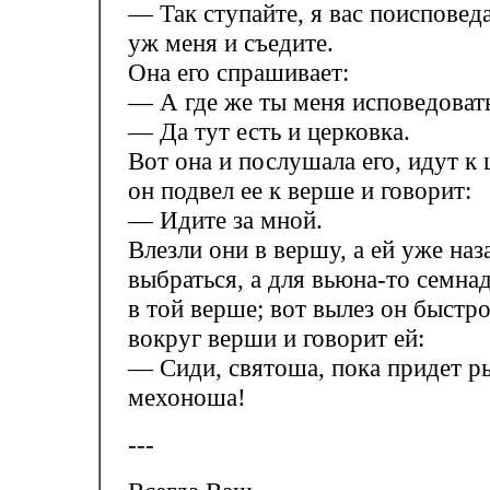
— Так ступайте, я вас поисповед
уж меня и съедите.
Она его спрашивает:
— А где же ты меня исповедоват
— Да тут есть и церковка.
Вот она и послушала его, идут к 
он подвел ее к верше и говорит:
— Идите за мной.
Влезли они в вершу, а ей уже наз
выбраться, а для вьюна-то семна
в той верше; вот вылез он быстро
вокруг верши и говорит ей:
— Сиди, святоша, пока придет р
мехоноша!
---