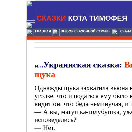
СКАЗКИ
КОТА ТИМОФЕЯ
ГЛАВНАЯ
ВЫБОР СКАЗОЧНОЙ СТРАНЫ
СКАЧА
Украинская сказка:
В
щука
Однажды щука захватила вьюна в
уголке, что и податься ему было 
видит он, что беда неминучая, и 
— А вы, матушка-голубушка, уж
исповедались?
— Нет.