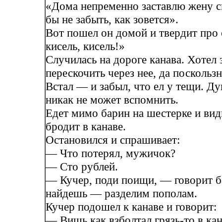
«Дома непременно заставлю жену св
бы не забыть, как зовется».
Вот пошел он домой и твердит про 
кисель, кисель!»
Случилась на дороге канава. Хотел 
перескочить через нее, да поскользн
Встал — и забыл, что ел у тещи. Д
никак не может вспомнить.
Едет мимо барин на шестерке и ви
бродит в канаве.
Остановился и спрашивает:
— Что потерял, мужичок?
— Сто рублей.
— Кучер, поди поищи, — говорит б
найдешь — разделим пополам.
Кучер подошел к канаве и говорит:
— Вишь как взболтал грязь-то в кан