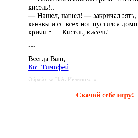
кисель!..
— Нашел, нашел! — закричал зять, 
канавы и со всех ног пустился домой
кричит: — Кисель, кисель!
---
Всегда Ваш,
Кот Тимофей
Обработка Н.А. Иваницкого
Скачай себе игру!