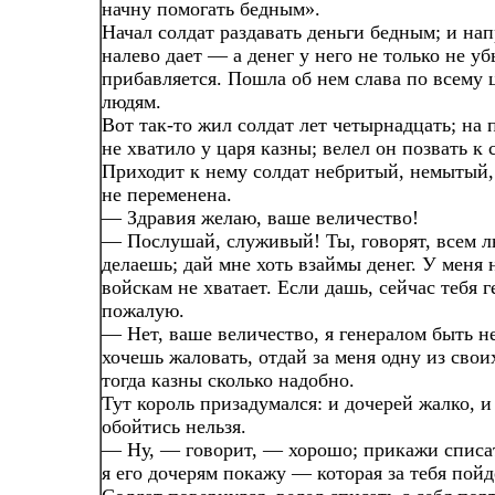
начну помогать бедным».
Начал солдат раздавать деньги бедным; и нап
налево дает — а денег у него не только не уб
прибавляется. Пошла об нем слава по всему ц
людям.
Вот так-то жил солдат лет четырнадцать; на 
не хватило у царя казны; велел он позвать к с
Приходит к нему солдат небритый, немытый,
не переменена.
— Здравия желаю, ваше величество!
— Послушай, служивый! Ты, говорят, всем л
делаешь; дай мне хоть взаймы денег. У меня 
войскам не хватает. Если дашь, сейчас тебя 
пожалую.
— Нет, ваше величество, я генералом быть н
хочешь жаловать, отдай за меня одну из свои
тогда казны сколько надобно.
Тут король призадумался: и дочерей жалко, и 
обойтись нельзя.
— Ну, — говорит, — хорошо; прикажи списать
я его дочерям покажу — которая за тебя пойд