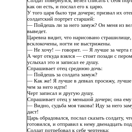
Солдат повернулся, велел списать с себя пор
как он есть, и послал его к царю.
У того царя было три дочери; призвал их оте
солдатский портрет старшей:
— Пойдешь ли за него замуж? Он меня из в
выведет.
Царевна видит, что нарисовано страшилище,
всклокочены, ногти не выстрижены.
— Не хочу! — говорит. — Я лучше за черта 
А черт откуда взялся — стоит позади с пером
услыхал это и записал ее душу.
Спрашивает отец среднюю дочь:
— Пойдешь за солдата замуж?
— Как же! Я лучше в девках просижу, лучше 
чем за него идти!
Черт записал и другую душу.
Спрашивает отец у меньшой дочери; она ему 
— Видно, судьба моя такова! Иду за него заму
даст!
Царь обрадовался, послал сказать солдату, чт
готовился, и отправил к нему двенадцать под
Солдат потребовал к себе чертенка: