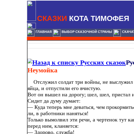
СКАЗКИ
КОТА ТИМОФЕЯ
ГЛАВНАЯ
ВЫБОР СКАЗОЧНОЙ СТРАНЫ
СКАЧА
Ру
Неумойка
Отслужил солдат три войны, не выслужил
яйца, и отпустили его вчистую.
Вот он вышел на дорогу; шел, шел, пристал и
Сидит да думу думает:
— Куда теперь мне деваться, чем прокормитьс
ли, в работники наняться!
Только вымолвил эти речи, а чертенок тут ка
перед ним, кланяется:
— Здорово, служба!