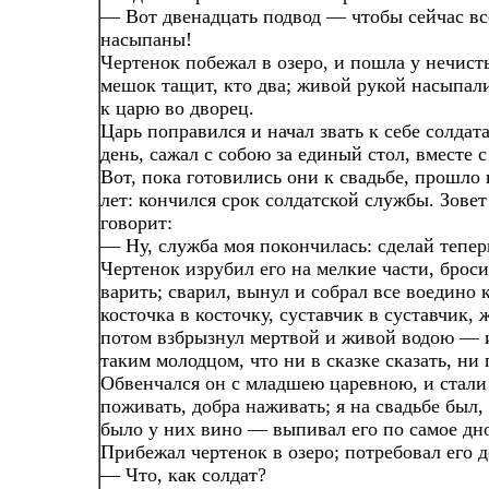
— Вот двенадцать подвод — чтобы сейчас вс
насыпаны!
Чертенок побежал в озеро, и пошла у нечисты
мешок тащит, кто два; живой рукой насыпали
к царю во дворец.
Царь поправился и начал звать к себе солда
день, сажал с собою за единый стол, вместе с
Вот, пока готовились они к свадьбе, прошло 
лет: кончился срок солдатской службы. Зовет
говорит:
— Ну, служба моя покончилась: сделай тепер
Чертенок изрубил его на мелкие части, броси
варить; сварил, вынул и собрал все воедино к
косточка в косточку, суставчик в суставчик, 
потом взбрызнул мертвой и живой водою — и
таким молодцом, что ни в сказке сказать, ни
Обвенчался он с младшею царевною, и стали
поживать, добра наживать; я на свадьбе был,
было у них вино — выпивал его по самое дн
Прибежал чертенок в озеро; потребовал его д
— Что, как солдат?