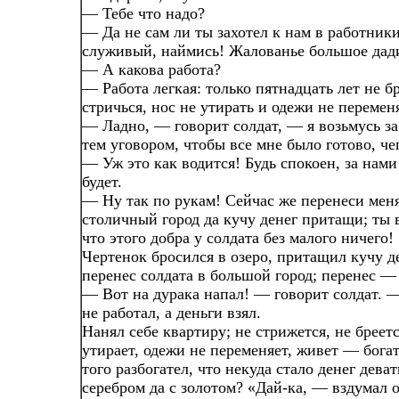
— Тебе что надо?
— Да не сам ли ты захотел к нам в работники
служивый, наймись! Жалованье большое дад
— А какова работа?
— Работа легкая: только пятнадцать лет не бр
стричься, нос не утирать и одежи не перемен
— Ладно, — говорит солдат, — я возьмусь за 
тем уговором, чтобы все мне было готово, че
— Уж это как водится! Будь спокоен, за нам
будет.
— Ну так по рукам! Сейчас же перенеси мен
столичный город да кучу денег притащи; ты 
что этого добра у солдата без малого ничего!
Чертенок бросился в озеро, притащил кучу д
перенес солдата в большой город; перенес —
— Вот на дурака напал! — говорит солдат. 
не работал, а деньги взял.
Нанял себе квартиру; не стрижется, не бреетс
утирает, одежи не переменяет, живет — богат
того разбогател, что некуда стало денег деват
серебром да с золотом? «Дай-ка, — вздумал 