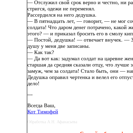
— Отслужил свой срок верно и честно, ни ра
стригся, одежи не переменял.
Рассердился на него дедушка.
— В пятнадцать лет, — говорит, — не мог со
солдата! Что даром денег потрачено, какой ж
этого? — и приказал бросить его в смолу ки
— Постой, дедушка! — отвечает внучек. — 
душу у меня две записаны.
— Как так?
— Да вот как: задумал солдат на царевне жен
старшая да средняя сказали отцу, что лучше 
замуж, чем за солдата! Стало быть, они — н
Дедушка оправил чертенка и велел его отпуст
дело!
---
Всегда Ваш,
Кот Тимофей
Обработка А.Н. Афанасьева