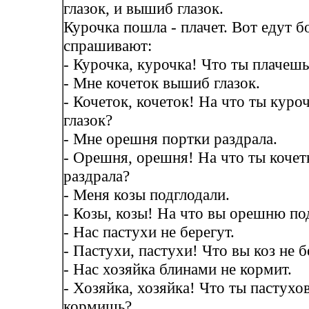
глазок, и вышиб глазок.
Курочка пошла - плачет. Вот едут б
спрашивают:
- Курочка, курочка! Что ты плачеш
- Мне кочеток вышиб глазок.
- Кочеток, кочеток! На что ты кур
глазок?
- Мне орешня портки раздрала.
- Орешня, орешня! На что ты кочет
раздрала?
- Меня козы подглодали.
- Козы, козы! На что вы орешню п
- Нас пастухи не берегут.
- Пастухи, пастухи! Что вы коз не 
- Нас хозяйка блинами не кормит.
- Хозяйка, хозяйка! Что ты пастухо
кормишь?