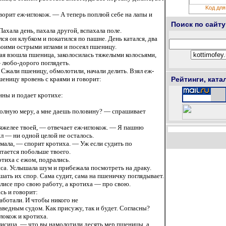
Kод для
ворит еж-иглокож. — А теперь поплюй себе на лапы и
Поиск по сайту
Пахала день, пахала другой, вспахала поле.
ся он клубком и покатился по пашне. День катался, два
оими острыми иглами и посеял пшеницу.
я взошла пшеница, заколосилась тяжелыми колосьями,
 любо-дорого поглядеть.
Сжали пшеницу, обмолотили, начали делить. Взял еж-
шеницу вровень с краями и говорит:
Рейтинги, ката
ны и подает кротихе:
олную меру, а мне даешь половину? — спрашивает
яжелее твоей, — отвечает еж-иглокож. — Я пашню
л — ни одной целой не осталось.
омала, — спорит кротиха. — Уж если судить по
итается побольше твоего.
отиха с ежом, подрались.
са. Услышала шум и прибежала посмотреть на драку.
ешать их спор. Сама судит, сама на пшеничку поглядывает.
лисе про свою работу, а кротиха — про свою.
сь и говорит:
ботали. И чтобы никого не
раведным судом. Как присужу, так и будет. Согласны?
окож и кротиха.
исица, — что вы намолотили десять мер пшеницы, а