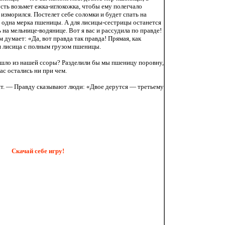
сть возьмет ежка-иглокожка, чтобы ему полегчало
 изморился. Постелет себе соломки и будет спать на
 одна мерка пшеницы. А для лисицы-сестрицы останется
на мельнице-водянице. Вот я вас и рассудила по правде!
м думает: «Да, вот правда так правда! Прямая, как
я лисица с полным грузом пшеницы.
ышло из нашей ссоры? Разделили бы мы пшеницу поровну,
ас остались ни при чем.
ит. — Правду сказывают люди: «Двое дерутся — третьему
Скачай себе игру!