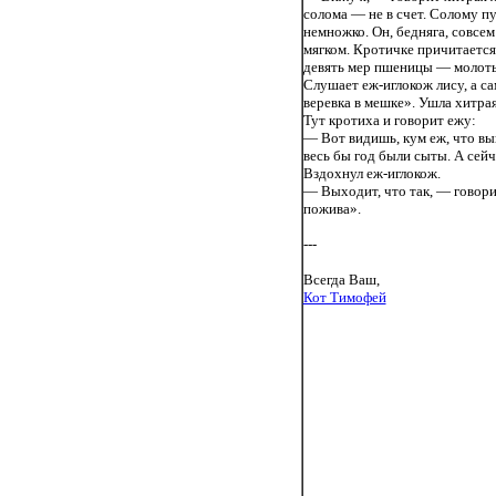
солома — не в счет. Солому пу
немножко. Он, бедняга, совсем
мягком. Кротичке причитается
девять мер пшеницы — молоть 
Слушает еж-иглокож лису, а са
веревка в мешке». Ушла хитра
Тут кротиха и говорит ежу:
— Вот видишь, кум еж, что в
весь бы год были сыты. А сейч
Вздохнул еж-иглокож.
— Выходит, что так, — говор
пожива».
---
Всегда Ваш,
Кот Тимофей