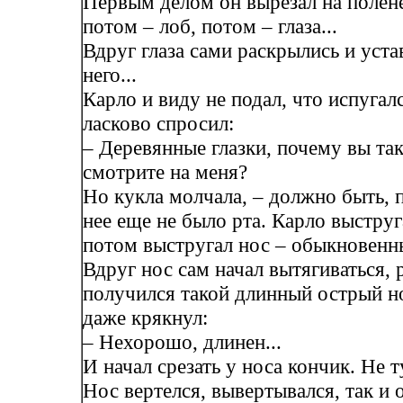
Первым делом он вырезал на полен
потом – лоб, потом – глаза...
Вдруг глаза сами раскрылись и уста
него...
Карло и виду не подал, что испугалс
ласково спросил:
– Деревянные глазки, почему вы та
смотрите на меня?
Но кукла молчала, – должно быть, п
нее еще не было рта. Карло выструг
потом выстругал нос – обыкновенны
Вдруг нос сам начал вытягиваться, р
получился такой длинный острый но
даже крякнул:
– Нехорошо, длинен...
И начал срезать у носа кончик. Не т
Нос вертелся, вывертывался, так и 