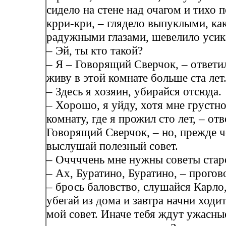
сидело на стене над очагом и тихо 
крри-кри, – глядело выпуклыми, как
радужными глазами, шевелило усик
– Эй, ты кто такой?
– Я – Говорящий Сверчок, – ответи
живу в этой комнате больше ста лет
– Здесь я хозяин, убирайся отсюда.
– Хорошо, я уйду, хотя мне грустн
комнату, где я прожил сто лет, – отв
Говорящий Сверчок, – но, прежде ч
выслушай полезный совет.
– Оччччень мне нужны советы старо
– Ах, Буратино, Буратино, – прогов
– брось баловство, слушайся Карло,
убегай из дома и завтра начни ходи
мой совет. Иначе тебя ждут ужасны