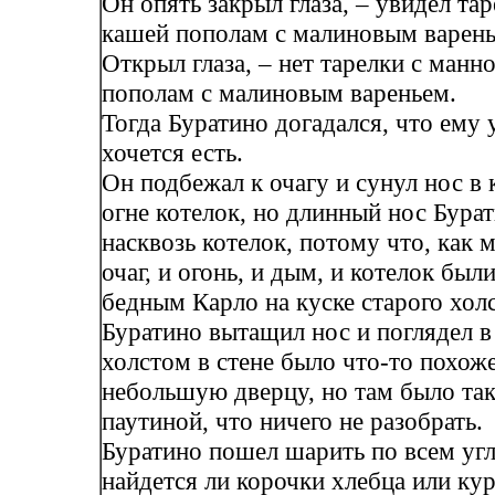
Он опять закрыл глаза, – увидел та
кашей пополам с малиновым варень
Открыл глаза, – нет тарелки с манн
пополам с малиновым вареньем.
Тогда Буратино догадался, что ему
хочется есть.
Он подбежал к очагу и сунул нос в
огне котелок, но длинный нос Бура
насквозь котелок, потому что, как м
очаг, и огонь, и дым, и котелок бы
бедным Карло на куске старого холс
Буратино вытащил нос и поглядел в 
холстом в стене было что-то похоже
небольшую дверцу, но там было так
паутиной, что ничего не разобрать.
Буратино пошел шарить по всем угл
найдется ли корочки хлебца или ку