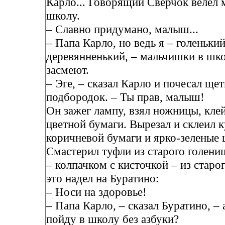
Карло... Говорящий Сверчок велел 
школу.
– Славно придумано, малыш...
– Папа Карло, но ведь я – голенький
деревянненький, – мальчишки в шк
засмеют.
– Эге, – сказал Карло и почесал ще
подбородок. – Ты прав, малыш!
Он зажег лампу, взял ножницы, кле
цветной бумаги. Вырезал и склеил к
коричневой бумаги и ярко-зеленые
Смастерил туфли из старого голени
– колпачком с кисточкой – из старог
это надел на Буратино:
– Носи на здоровье!
– Папа Карло, – сказал Буратино, – 
пойду в школу без азбуки?