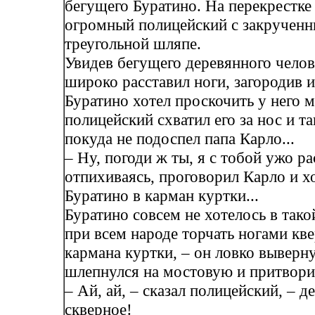
бегущего Буратино. На перекрестке
огромный полицейский с закрученн
треугольной шляпе.
Увидев бегущего деревянного челов
широко расставил ноги, загородив 
Буратино хотел проскочить у него м
полицейский схватил его за нос и та
покуда не подоспел папа Карло...
– Ну, погоди ж ты, я с тобой ужо р
отпихиваясь, проговорил Карло и х
Буратино в карман куртки...
Буратино совсем не хотелось в тако
при всем народе торчать ногами кве
кармана куртки, – он ловко выверну
шлепнулся на мостовую и притвори
– Ай, ай, – сказал полицейский, – де
скверное!