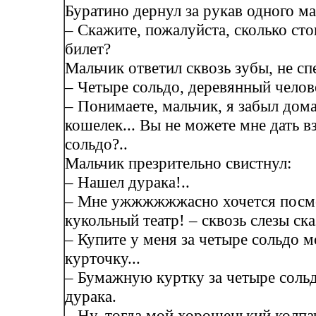
Буратино дернул за рукав одного м
– Скажите, пожалуйста, сколько ст
билет?
Мальчик ответил сквозь зубы, не сп
– Четыре сольдо, деревянный челов
– Понимаете, мальчик, я забыл дом
кошелек... Вы не можете мне дать 
сольдо?..
Мальчик презрительно свистнул:
– Нашел дурака!..
– Мне ужжжжжжасно хочется посм
кукольный театр! – сквозь слезы ска
– Купите у меня за четыре сольдо 
курточку...
– Бумажную куртку за четыре соль
дурака.
– Ну, тогда мой хорошенький колпач