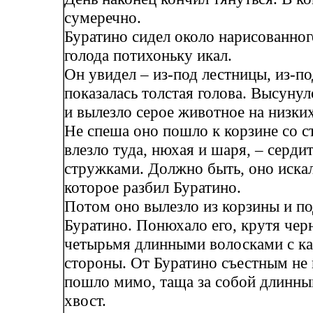
сумеречно.
Буратино сидел около нарисованног
голода потихоньку икал.
Он увидел – из-под лестницы, из-по
показалась толстая голова. Высуну
и вылезло серое животное на низких
Не спеша оно пошло к корзине со 
влезло туда, нюхая и шаря, – серд
стружками. Должно быть, оно искал
которое разбил Буратино.
Потом оно вылезло из корзины и п
Буратино. Понюхало его, крутя чер
четырьмя длинными волосками с к
стороны. От Буратино съестным не 
пошло мимо, таща за собой длинны
хвост.