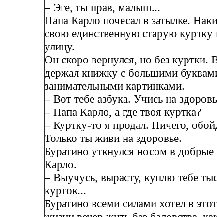
– Эге, ты прав, малыш...
Папа Карло почесал в затылке. Наки
свою единственную старую куртку 
улицу.
Он скоро вернулся, но без куртки. 
держал книжку с большими буквам
занимательными картинками.
– Вот тебе азбука. Учись на здоровь
– Папа Карло, а где твоя куртка?
– Куртку-то я продал. Ничего, обойд
Только ты живи на здоровье.
Буратино уткнулся носом в добрые
Карло.
– Выучусь, вырасту, куплю тебе ты
курток...
Буратино всеми силами хотел в этот
жизни вечер жить без баловства, ка