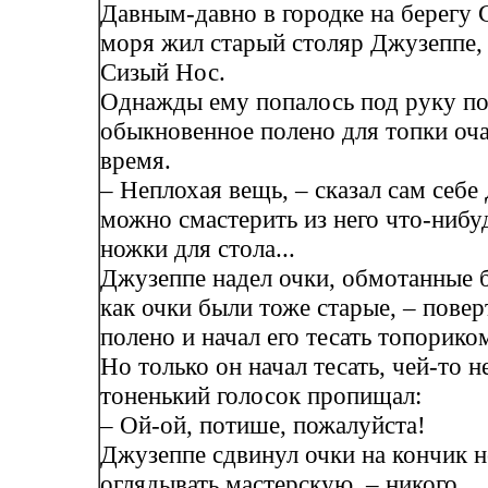
Давным-давно в городке на берегу 
моря жил старый столяр Джузеппе,
Сизый Нос.
Однажды ему попалось под руку по
обыкновенное полено для топки оча
время.
– Неплохая вещь, – сказал сам себе
можно смастерить из него что-нибу
ножки для стола...
Джузеппе надел очки, обмотанные б
как очки были тоже старые, – повер
полено и начал его тесать топорико
Но только он начал тесать, чей-то 
тоненький голосок пропищал:
– Ой-ой, потише, пожалуйста!
Джузеппе сдвинул очки на кончик н
оглядывать мастерскую, – никого...