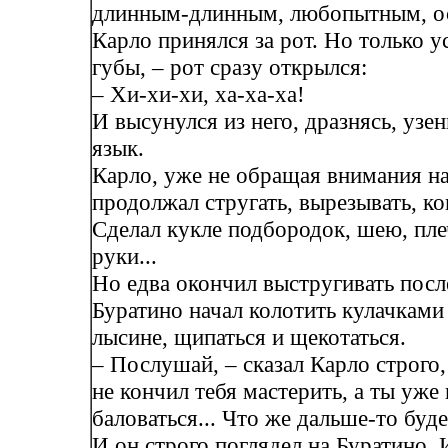
длинным-длинным, любопытным, о
Карло принялся за рот. Но только у
губы, – рот сразу открылся:
– Хи-хи-хи, ха-ха-ха!
И высунулся из него, дразнясь, узе
язык.
Карло, уже не обращая внимания на
продолжал стругать, вырезывать, ко
Сделал кукле подбородок, шею, пле
руки...
Но едва окончил выстругивать посл
Буратино начал колотить кулачками
лысине, щипаться и щекотаться.
– Послушай, – сказал Карло строго,
не кончил тебя мастерить, а ты уже
баловаться... Что же дальше-то будет
И он строго поглядел на Буратино. 