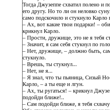
Тогда Джузеппе схватил полено и п
его другу. Но то ли он неловко суну
само подскочило и стукнуло Карло 
– Ах, вот какие твои подарки! – об
крикнул Карло.
– Прости, дружище, это не я тебя с
– Значит, я сам себя стукнул по гол
– Нет, дружище, – должно быть, са
стукнуло.
– Врешь, ты стукнул...
– Нет, не я...
– Я знал, что ты пьяница, Сизый Нос
Карло, – а ты еще и лгун.
– Ах, ты ругаться! – крикнул Джузе
подойди ближе!..
– Сам подойди ближе, я тебя схвачу 