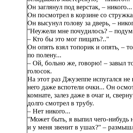
Он заглянул под верстак, – никого...
Он посмотрел в корзине со стружкам
Он высунул голову за дверь, – никог
"Неужели мне почудилось? – подум
– Кто бы это мог пищать?.."
Он опять взял топорик и опять, – т
по полену...
– Ой, больно же, говорю! – завыл т
голосок.
На этот раз Джузеппе испугался не 
него даже вспотели очки... Он осмо
комнате, залез даже в очаг и, сверну
долго смотрел в трубу.
– Нет никого...
"Может быть, я выпил чего-нибудь
и у меня звенит в ушах?" – размыш