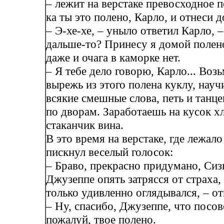
– лежит на верстаке превосходное п
ка ты это полено, Карло, и отнеси д
– Э-хе-хе, – уныло ответил Карло, –
дальше-то? Принесу я домой полено
даже и очага в каморке нет.
– Я тебе дело говорю, Карло... Воз
вырежь из этого полена куклу, науч
всякие смешные слова, петь и танцев
по дворам. Заработаешь на кусок хл
стаканчик вина.
В это время на верстаке, где лежало
пискнул веселый голосок:
– Браво, прекрасно придумано, Си
Джузеппе опять затрясся от страха,
только удивленно оглядывался, – от
– Ну, спасибо, Джузеппе, что посов
пожалуй, твое полено.