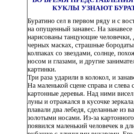
КУКЛЫ УЗНАЮТ БУРА
Буратино сел в первом ряду и с вос
на опущенный занавес. На занавесе
нарисованы танцующие человечки, 
черных масках, страшные бородаты
колпаках со звездами, солнце, похож
носом и глазами, и другие занимат
картинки.
Три раза ударили в колокол, и занав
На маленькой сцене справа и слева 
картонные деревья. Над ними висел
луны и отражался в кусочке зеркала
плавали два лебедя, сделанные из ва
золотыми носами. Из-за картонного
появился маленький человечек в дл
рубашке с длинными рукавами. Его