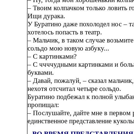
– Твоим колпачком только ловить го
Ищи дурака.
У Буратино даже похолодел нос – т
хотелось попасть в театр.
– Мальчик, в таком случае возьмите
сольдо мою новую азбуку...
– С картинками?
– С ччччудными картинками и бол
буквами.
– Давай, пожалуй, – сказал мальчик,
нехотя отсчитал четыре сольдо.
Буратино подбежал к полной улыба
пропищал:
– Послушайте, дайте мне в первом 
единственное представление кукольн
ВО ВРЕМЯ ПРЕДСТАВЛЕНИ