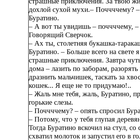
страшные приключения. За твою жиз
дохлой сухой мухи.– Поччччему? –
Буратино.
– А вот ты увидишь – поччччему, –
Говорящий Сверчок.
– Ах ты, столетняя букашка-тарака
Буратино. – Больше всего на свете 
страшные приключения. Завтра чуть
дома – лазить по заборам, разорять 
дразнить мальчишек, таскать за хво
кошек... Я еще не то придумаю!..
– Жаль мне тебя, жаль, Буратино, п
горькие слезы.
– Поччччему? – опять спросил Бура
– Потому, что у тебя глупая деревя
Тогда Буратино вскочил на стул, со с
схватил молоток и запустил его в г