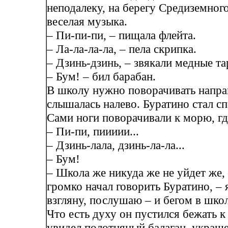
неподалеку, на берегу Средиземного
веселая музыка.
– Пи-пи-пи, – пищала флейта.
– Ла-ла-ла-ла, – пела скрипка.
– Дзинь-дзинь, – звякали медные та
– Бум! – бил барабан.
В школу нужно поворачивать напра
слышалась налево. Буратино стал сп
Сами ноги поворачивали к морю, гд
– Пи-пи, пиииии...
– Дзинь-лала, дзинь-ла-ла...
– Бум!
– Школа же никуда же не уйдет же, 
громко начал говорить Буратино, – 
взгляну, послушаю – и бегом в школ
Что есть духу он пустился бежать 
увидел полотняный балаган, украш