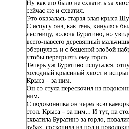
Ну как его было не схватить за хво
сейчас же и схватил.
Это оказалась старая злая крыса Ш
С испугу она, как тень, кинулась бы
лестницу, волоча Буратино, но увиде
всего-навсего деревянный мальчишк
обернулась и с бешеной злобой наб
чтобы перегрызть ему горло.
Теперь уж Буратино испугался, отп
холодный крысиный хвост и вспрыгн
Крыса – за ним.
Он со стула перескочил на подоконн
ним.
С подоконника он через всю каморк
стол. Крыса – за ним... И тут, на сто
схватила Буратино за горло, повалил
зубах, соскочила на пол и поволокл