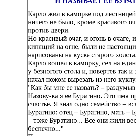
И НАЗЫВАЕТ ЕЕ БУРА
Карло жил в каморке под лестницей,
ничего не было, кроме красивого оча
против двери.
Но красивый очаг, и огонь в очаге, и
кипящий на огне, были не настоящи
нарисованы на куске старого холста
Карло вошел в каморку, сел на еди
у безногого стола и, повертев так и 
начал ножом вырезать из него куклу
"Как бы мне ее назвать? – раздумыв
Назову-ка я ее Буратино. Это имя п
счастье. Я знал одно семейство – вс
Буратино: отец – Буратино, мать – 
– тоже Буратино... Все они жили ве
беспечно..."