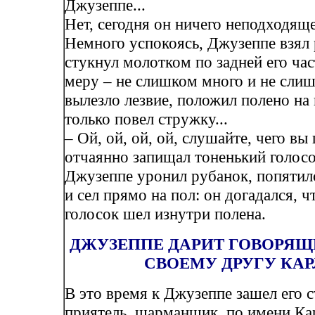
Джузеппе...
Нет, сегодня он ничего неподходящег
Немного успокоясь, Джузеппе взял 
стукнул молотком по задней его час
меру – не слишком много и не сли
вылезло лезвие, положил полено на 
только повел стружку...
– Ой, ой, ой, ой, слушайте, чего вы
отчаянно запищал тоненький голосок
Джузеппе уронил рубанок, попятил
и сел прямо на пол: он догадался, ч
голосок шел изнутри полена.
ДЖУЗЕППЕ ДАРИТ ГОВОРЯЩ
СВОЕМУ ДРУГУ КА
В это время к Джузеппе зашел его 
приятель, шарманщик, по имени Ка