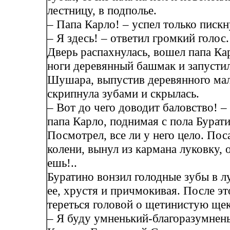
лестницу, в подполье.
– Папа Карло! – успел только пискн
– Я здесь! – ответил громкий голос.
Дверь распахнулась, вошел папа Ка
ноги деревянный башмак и запустил
Шушара, выпустив деревянного ма
скрипнула зубами и скрылась.
– Вот до чего доводит баловство! –
папа Карло, поднимая с пола Бурати
Посмотрел, все ли у него цело. Пос
колени, вынул из кармана луковку, о
ешь!..
Буратино вонзил голодные зубы в л
ее, хрустя и причмокивая. После эт
тереться головой о щетинистую ще
– Я буду умненький-благоразумнень