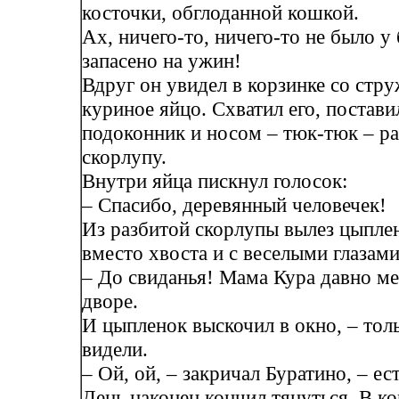
косточки, обглоданной кошкой.
Ах, ничего-то, ничего-то не было у
запасено на ужин!
Вдруг он увидел в корзинке со стр
куриное яйцо. Схватил его, постави
подоконник и носом – тюк-тюк – р
скорлупу.
Внутри яйца пискнул голосок:
– Спасибо, деревянный человечек!
Из разбитой скорлупы вылез цыпле
вместо хвоста и с веселыми глазами
– До свиданья! Мама Кура давно ме
дворе.
И цыпленок выскочил в окно, – толь
видели.
– Ой, ой, – закричал Буратино, – ест
День наконец кончил тянуться. В ко