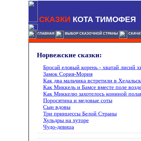
СКАЗКИ
КОТА ТИМОФЕЯ
ГЛАВНАЯ
ВЫБОР СКАЗОЧНОЙ СТРАНЫ
СКАЧА
Норвежские
сказки:
Бросай еловый корень - хватай лисий х
Замок Сория-Мория
Как два мальчика встретили в Хедальск
Как Миккель и Бамсе вместе поле возд
Как Миккелю захотелось кониной пола
Поросятина и медовые соты
Сын вдовы
Три принцессы Белой Страны
Хульдры на хуторе
Чудо-девица