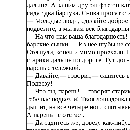
дальше. А за ним другой фаэтон кат
сидят два барчука. Снова просят ст
— Молодые люди, сделайте доброе 
подвезите, а мы вам век благодарны
— На что нам ваша благодарность!
барские сынки.— Из нее шубы не 
Стегнули, коней и мимо проехали. 
старики дальше по дороге. Тут дог
парень с тележкой.
— Давайте,— говорит,— садитесь в
Подвезу!
— Что ты, парень!— говорят стари
тебе нас подвезти! Твоя лошаденка 
дышит, на все четыре ноги спотыкае
А парень не отстает.
— Да садитесь же, довезу как-нибуд