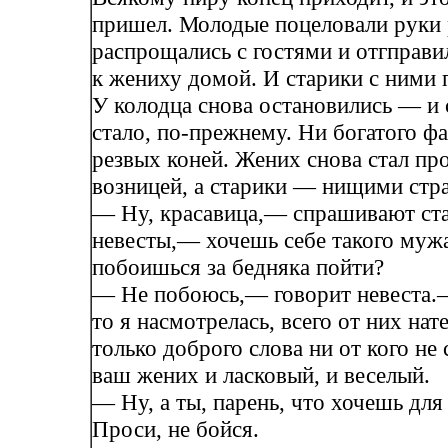
пришел. Молодые поцеловали руки 
распрощались с гостями и отгправи
к жениху домой. И старики с ними 
У колодца снова остановились — и 
стало, по-прежнему. Ни богатого фа
резвых коней. Жених снова стал пр
возницей, а старики — нищими стр
— Ну, красавица,— спрашивают ст
невесты,— хочешь себе такого муж
побоишься за бедняка пойти?
— Не побоюсь,— говорит невеста.
то я насмотрелась, всего от них нат
только доброго слова ни от кого не
ваш жених и ласковый, и веселый.
— Ну, а ты, парень, что хочешь дл
Проси, не бойся.