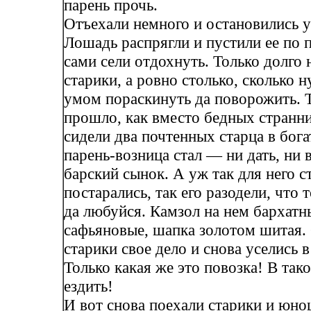
парень прочь.
Отъехали немного и остановились у
Лошадь распрягли и пустили ее по 
сами сели отдохнуть. Только долго 
старики, а ровно столько, сколько 
умом пораскинуть да поворожить. 
прошло, как вместо бедных странни
сидели два почтенных старца в бога
парень-возница стал — ни дать, ни 
барский сынок. А уж так для него с
постарались, так его разодели, что 
да любуйся. Камзол на нем бархатн
сафьяновые, шапка золотом шитая.
старики свое дело и снова уселись в
Только какая же это повозка! В так
ездить!
И вот снова поехали старики и юно