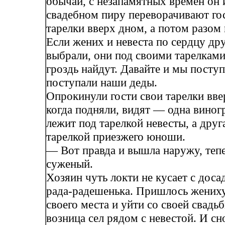
обычай, с незапамятных времен он и
свадебном пиру переворачивают го
тарелки вверх дном, а потом разом
Если жених и невеста по сердцу дру
выбрали, они под своими тарелкам
гроздь найдут. Давайте и мы поступ
поступали наши деды.
Опрокинули гости свои тарелки вве
когда подняли, видят — одна виног
лежит под тарелкой невесты, а дру
тарелкой приезжего юноши.
— Вот правда и вышла наружу, тепе
суженый.
Хозяин чуть локти не кусает с досад
рада-радешенька. Пришлось жениху
своего места и уйти со своей свадьб
возница сел рядом с невестой. И с