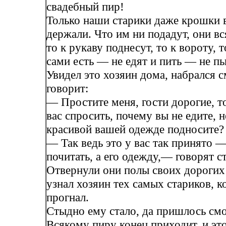
свадебный пир!
Только наши старики даже крошки в
держали. Что им ни подадут, они в
то к рукаву поднесут, то к вороту, т
сами есть — не едят и пить — не пь
Увидел это хозяин дома, набрался с
говорит:
— Простите меня, гости дорогие, т
вас спросить, почему вы не едите, не
красивой вашей одежде подносите?
— Так ведь это у вас так принято —
почитать, а его одежду,— говорят с
Отвернули они полы своих дорогих 
узнал хозяин тех самых стариков, 
прогнал.
Стыдно ему стало, да пришлось смо
Всякому пиру конец приходит, и это