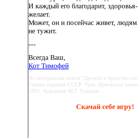
И каждый его благодарит, здоровья-
желает.
Может, он и посейчас живет, людям
не тужит.
---
Всегда Ваш,
Кот Тимофей
По материалам книги "Дружба и братство сил
Сказки народов СССР. Тула. Приокское книж
1983. Художник М.Г. Рудаков.
Скачай себе игру!