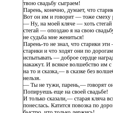
твою свадьбу сыграем!
Парень, конечно, думает, что стари
Вот он им и говорит — тоже смеху 
— Ну, на моей кляче — хоть стегай 
стегай — опоздаю я на свою свадьбу
не судьба мне жениться!
Парень-то не знал, что старики эти
старики и что ходят они по дорога
испытывать — доброе сердце наград
накажут. И всякое волшебство им с 
на то и сказка,— в сказке без волше
нельзя.
— Ты не тужи, парень,— говорят о
Попируешь еще на своей свадьбе!
И только сказали,— старая кляча вс
понеслась. Катится повозка по дорог
быстро, что только держись!