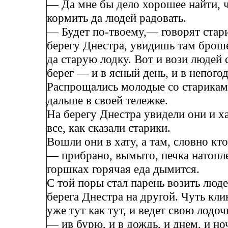
— Да мне бы дело хорошее найти, 
кормить да людей радовать.
— Будет по-твоему,— говорят стар
берегу Днестра, увидишь там брош
да старую лодку. Вот и вози людей с
берег — и в ясный день, и в непогод
Распрощались молодые со старикам
дальше в своей тележке.
На берегу Днестра увидели они и х
все, как сказали старики.
Вошли они в хату, а там, словно кт
— прибрано, вымыто, печка натопле
горшках горячая еда дымится.
С той поры стал парень возить люде
берега Днестра на другой. Чуть клик
уже тут как тут, и ведет свою лодо
— ив бурю, и в дождь, и днем, и но