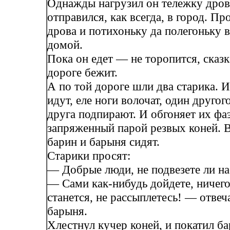
Однажды нагрузил он тележку дров
отправился, как всегда, в город. Пр
дрова и потихоньку да полегоньку 
домой.
Пока он едет — не торопится, сказк
дороге бежит.
А по той дороге шли два старика. 
идут, еле ноги волочат, один другог
друга подпирают. И обгоняет их фа
запряженный парой резвых коней. 
барин и барыня сидят.
Старики просят:
— Добрые люди, не подвезете ли на
— Сами как-нибудь дойдете, ничего
станется, не рассыплетесь! — отвеч
барыня.
Хлестнул кучер коней, и покатил б