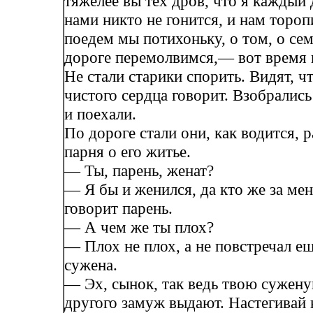
тяжелее вы тех дров, что я каждый 
нами никто не гонится, и нам тороп
поедем мы потихоньку, о том, о се
дороге перемолвимся,— вот время 
Не стали старики спорить. Видят, ч
чистого сердца говорит. Взобрались
и поехали.
По дороге стали они, как водится, 
парня о его житье.
— Ты, парень, женат?
— Я бы и женился, да кто же за ме
говорит парень.
— А чем же ты плох?
— Плох не плох, а не повстречал ещ
сужена.
— Эх, сынок, так ведь твою сужену
другого замуж выдают. Настегивай 