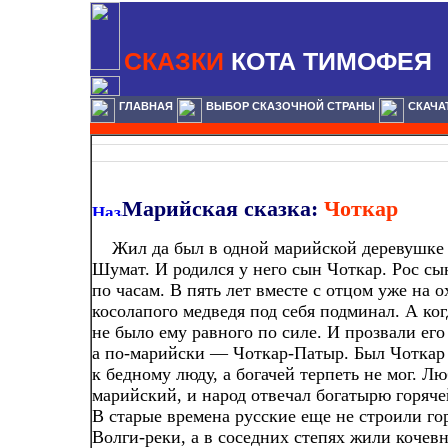
СКАЗКИ
КОТА ТИМОФЕЯ
ГЛАВНАЯ
ВЫБОР СКАЗОЧНОЙ СТРАНЫ
СКАЧА
Марийская сказка:
Чоткар
Жил да был в одной марийской деревушке
Шумат. И родился у него сын Чоткар. Рос сын
по часам. В пять лет вместе с отцом уже на о
косолапого медведя под себя подминал. А ког
не было ему равного по силе. И прозвали его
а по-марийски — Чоткар-Патыр. Был Чоткар
к бедному люду, а богачей терпеть не мог. Л
марийский, и народ отвечал богатырю горяч
В старые времена русские еще не строили го
Волги-реки, а в соседних степях жили кочев