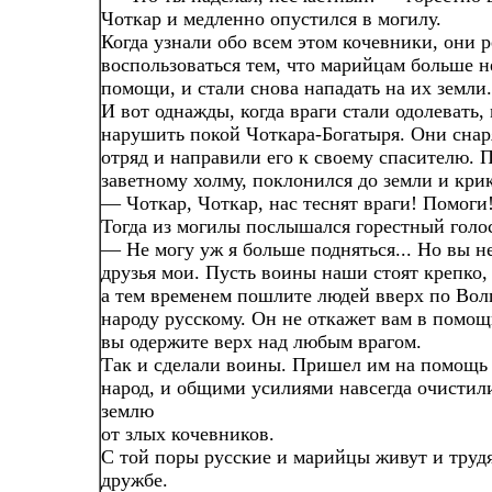
Чоткар и медленно опустился в могилу.
Когда узнали обо всем этом кочевники, они 
воспользоваться тем, что марийцам больше н
помощи, и стали снова нападать на их земли.
И вот однажды, когда враги стали одолевать
нарушить покой Чоткара-Богатыря. Они сна
отряд и направили его к своему спасителю. 
заветному холму, поклонился до земли и крик
— Чоткар, Чоткар, нас теснят враги! Помоги
Тогда из могилы послышался горестный голо
— Не могу уж я больше подняться... Но вы н
друзья мои. Пусть воины наши стоят крепко, 
а тем временем пошлите людей вверх по Волг
народу русскому. Он не откажет вам в помощ
вы одержите верх над любым врагом.
Так и сделали воины. Пришел им на помощь
народ, и общими усилиями навсегда очисти
землю
от злых кочевников.
С той поры русские и марийцы живут и труд
дружбе.