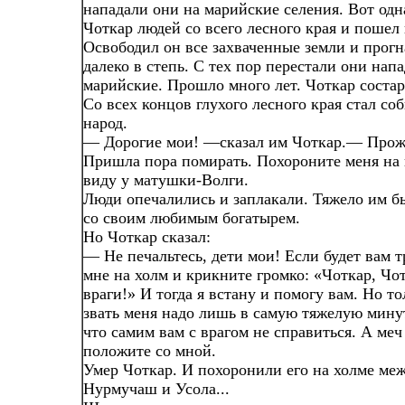
нападали они на марийские селения. Вот од
Чоткар людей со всего лесного края и пошел
Освободил он все захваченные земли и прогн
далеко в степь. С тех пор перестали они напа
марийские. Прошло много лет. Чоткар состар
Со всех концов глухого лесного края стал со
народ.
— Дорогие мои! —сказал им Чоткар.— Прожи
Пришла пора помирать. Похороните меня на 
виду у матушки-Волги.
Люди опечалились и заплакали. Тяжело им бы
со своим любимым богатырем.
Но Чоткар сказал:
— Не печальтесь, дети мои! Если будет вам т
мне на холм и крикните громко: «Чоткар, Чот
враги!» И тогда я встану и помогу вам. Но т
звать меня надо лишь в самую тяжелую минут
что самим вам с врагом не справиться. А ме
положите со мной.
Умер Чоткар. И похоронили его на холме ме
Нурмучаш и Усола...