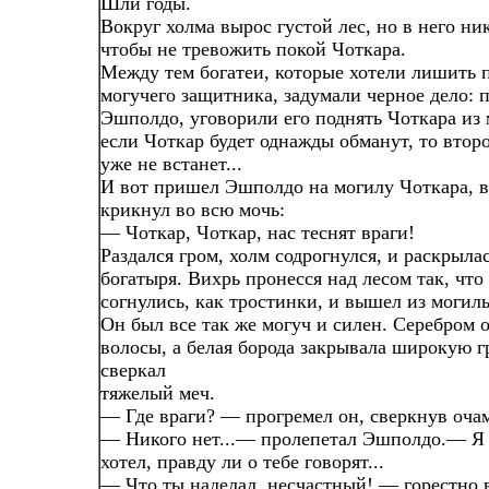
Шли годы.
Вокруг холма вырос густой лес, но в него ник
чтобы не тревожить покой Чоткара.
Между тем богатеи, которые хотели лишить п
могучего защитника, задумали черное дело: 
Эшполдо, уговорили его поднять Чоткара из 
если Чоткар будет однажды обманут, то второ
уже не встанет...
И вот пришел Эшполдо на могилу Чоткара, в
крикнул во всю мочь:
— Чоткар, Чоткар, нас теснят враги!
Раздался гром, холм содрогнулся, и раскрыла
богатыря. Вихрь пронесся над лесом так, что
согнулись, как тростинки, и вышел из могил
Он был все так же могуч и силен. Серебром 
волосы, а белая борода закрывала широкую г
сверкал
тяжелый меч.
— Где враги? — прогремел он, сверкнув оча
— Никого нет...— пролепетал Эшполдо.— Я 
хотел, правду ли о тебе говорят...
— Что ты наделал, несчастный! — горестно 