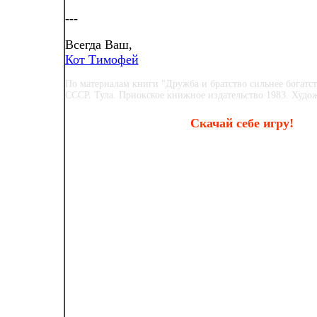
---
Всегда Ваш,
Кот Тимофей
По материалам книги "Дружба и братство сильнее богатст
СССР. Тула. Приокское книжное издательство 1983. Худож
Скачай себе игру!