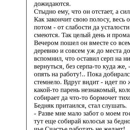
дожидаются.
Стыдно ему, что он отстает, а сил
Как закончит свою полосу, весь 
потом - от слабости да усталост
смеются. Так целый день и прома
Вечером пошел он вместе со все
деревню и совсем уж до места до
вспомнил, что оставил серп на н
вернуться, без серпа-то куда же, 
опять на работу!.. Пока добиралс
стемнело. Вдруг видит - идет по
какой-то парень незнакомый, кол
собирает да что-то бормочет тих
Бедняк притаился, стал слушать.
- Разве мне мало забот о моем г
тут еще собирай колосья за бедно
чье Счастье работать не желает!