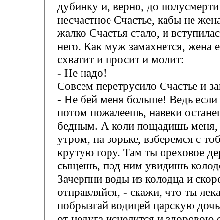
дубинку и, верно, до полусмерти
несчастное Счастье, кабы не жена
жалко Счастья стало, и вступилас
него. Как муж замахнется, жена е
схватит и просит и молит:
- Не надо!
Совсем перетрусило Счастье и за
- Не бей меня больше! Ведь если 
потом пожалеешь, навеки остане
бедным. А коли пощадишь меня, 
утром, на зорьке, взберемся с то
крутую гору. Там ты ореховое де
сыщешь, под ним увидишь колод
Зачерпни воды из колодца и скор
отправляйся, - скажи, что ты лека
побрызгай водицей царскую дочь
от недуга исцелится и здоровою с