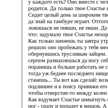
у каждого есть? Оно вместе с че
родится. Да только твое Счастье 
Сидит целый день за широким т
да знай на тамбуре играет. Оттог
ложишься не пивши, не евши. Да
что: задумало твое Счастье нехо
Как только начнешь ты завтра ут
решило оно пробежать у тебя ме
обернувшись трусливым зайцем.
серпом размахнешься да ногу себ
поранишь и больше работать не 
тогда уж беднее последнего нище
станешь... Ты вот как сделай: во
подлиннее и к поясу привяжи его 
чтобы отверстие-то между колен 
Как вздумает Счастье шмыгнуть
ног - сразу и попадет в мешок. А