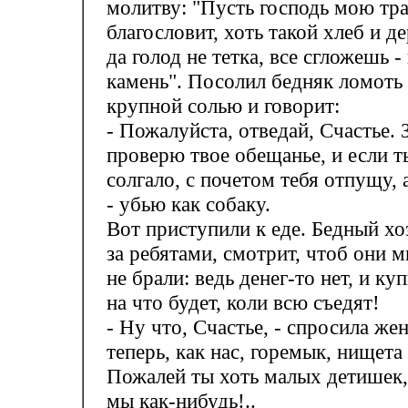
молитву: "Пусть господь мою тр
благословит, хоть такой хлеб и де
да голод не тетка, все сгложешь -
камень". Посолил бедняк ломоть
крупной солью и говорит:
- Пожалуйста, отведай, Счастье. 
проверю твое обещанье, и если т
солгало, с почетом тебя отпущу,
- убью как собаку.
Вот приступили к еде. Бедный хо
за ребятами, смотрит, чтоб они м
не брали: ведь денег-то нет, и ку
на что будет, коли всю съедят!
- Ну что, Счастье, - спросила же
теперь, как нас, горемык, нищета
Пожалей ты хоть малых детишек,
мы как-нибудь!..