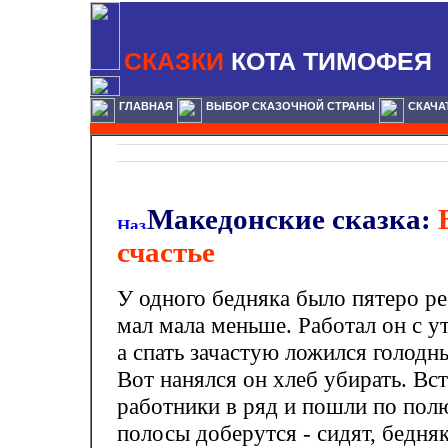
СКАЗКИ
КОТА ТИМОФЕЯ
ГЛАВНАЯ
ВЫБОР СКАЗОЧНОЙ СТРАНЫ
СКАЧА
Македонские сказка:
счастье
У одного бедняка было пятеро ре
мал мала меньше. Работал он с ут
а спать зачастую ложился голодн
Вот нанялся он хлеб убирать. Вс
работники в ряд и пошли по пол
полосы доберутся - сидят, бедня