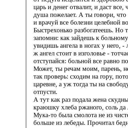
царь и денег отвалит, и даст все, 
душа пожелает. А ты говори, что 
и врачуй все болезни целебной в
Быстрехонько разбогатеешь. Но 
запомни: как зайдешь к больному
увидишь ангела в ногах у него, - 
ж ангел стоит в изголовье - тотча
отступайся: больной все равно п
Может, ты речам моим, парень, н
так проверь: сходим на гору, пото
царевне, а уж тогда ты на свобод
отпусти.
А тут как раз подала жена скудн
краюшку хлеба ржаного, соль да 
Мука-то была смолота не из чист
больше из лебеды. Прочитал бед