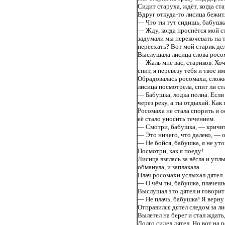
Сидит старуха, ждёт, когда ст
Вдруг откуда-то лисица бежит
— Что ты тут сидишь, бабушк
— Жду, когда проснётся мой с
задумали мы перекочевать на т
переехать? Вот мой старик дела
Выслушала лисица слова росома
— Жаль мне вас, стариков. Хоч
спит, я перевезу тебя и твоё и
Обрадовалась росомаха, сложила
лисица посмотрела, спит ли ст
— Бабушка, лодка полна. Если
через реку, а ты отдыхай. Как 
Росомаха не стала спорить и о
её стало уносить течением.
— Смотри, бабушка, — кричит 
— Это ничего, что далеко, — 
— Не бойся, бабушка, я не ут
Посмотри, как я поеду!
Лисица взялась за вёсла и уплы
обманула, и заплакала.
Плач росомахи услыхал дятел.
— О чём ты, бабушка, плачешь?
Выслушал это дятел и говорит
— Не плачь, бабушка! Я верну т
Отправился дятел следом за ли
Вылетел на берег и стал ждать,
Долго сидел дятел. Но вот на р