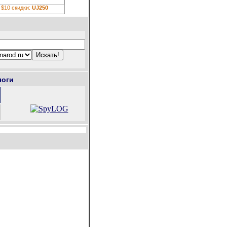
 $10 скидки:
UJ250
логи