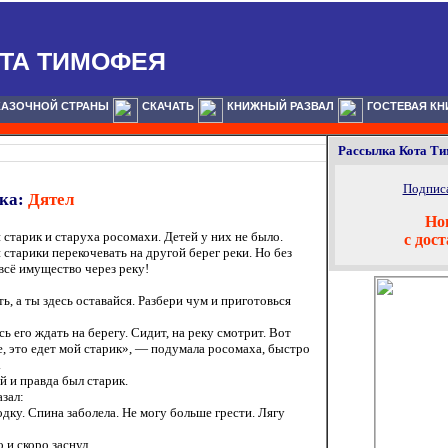
ТА ТИМОФЕЯ
КАЗОЧНОЙ СТРАНЫ
СКАЧАТЬ
КНИЖНЫЙ РАЗВАЛ
ГОСТЕВАЯ КН
Рассылка Кота Т
Подписа
зка:
Дятел
Но
 старик и старуха росомахи. Детей у них не было.
с дос
старики перекочевать на другой берег реки. Но без
всё имущество через реку!
ь, а ты здесь оставайся. Разбери чум и приготовься
ь его ждать на берегу. Сидит, на реку смотрит. Вот
е, это едет мой старик», — подумала росомаха, быстро
.
й и правда был старик.
азал:
одку. Спина заболела. Не могу больше грести. Лягу
 и скоро заснул.