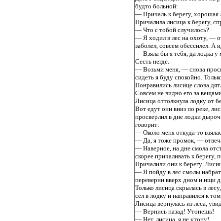
будто больной:
— Причаль к берегу, хорошая 
Причалила лисица к берегу, сп
— Что с тобой случилось?
— Я ходил в лес на охоту, — 
заболел, совсем обессилел. А 
— Взяла бы я тебя, да лодка у
Сесть негде.
— Возьми меня, — снова проси
сидеть я буду спокойно. Тольк
Понравились лисице слова дятл
Совсем не видно его за вещам
Лисица оттолкнула лодку от бер
Вот едут они вниз по реке, ли
просверлил в дне лодки дырочк
говорит:
— Около меня откуда-то взялас
— Да, я тоже промок, — отвеча
— Наверное, на дне смола отс
скорее причаливать к берегу, 
Причалили они к берегу. Лисиц
— Я пойду в лес смолы набрать
переверни вверх дном и ищи д
Только лисица скрылась в лесу
сел в лодку и направился к то
Лисица вернулась из леса, увид
— Вернись назад! Утонешь!
— Нет, лисица, я не утону!