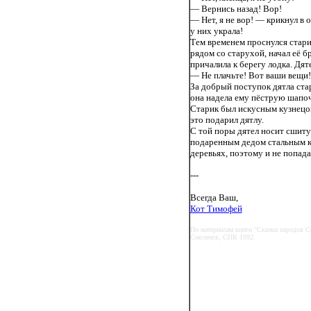
— Вернись назад! Вор!
— Нет, я не вор! — крикнул в 
у них украла!
Тем временем проснулся старик
рядом со старухой, начал её бр
причалила к берегу лодка. Дят
— Не плачьте! Вот ваши вещи!
За добрый поступок дятла ста
она надела ему пёструю шапоч
Старик был искусным кузнецом.
это подарил дятлу.
С той поры дятел носит сшит
подаренным дедом стальным кл
деревьях, поэтому и не попада
---
Всегда Ваш,
Кот Тимофей
По материалам книги "Сказки народов С
Смоленск, СПК 1992.