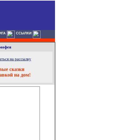
ИГА
ССЫЛКИ
имофея
ться на рассылку
вые сказки
тавкой на дом!