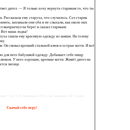
ответ дятел. — Я только хочу вернуть старикам то, что ты
. Рассказала ему старуха, что случилось. Сел старик
анить, заплакали они оба и не слыхали, как около них
ел выпрыгнул на берег и сказал старикам:
 Вот ваша лодка!
руха сшила ему красивую одежду из замши. На голову
ку.
 Он сковал крепкий стальной клюв и острые когти. И всё
ую для него бабушкой одежду. Добывает себе пищу
ювом. У него хорошие, крепкие когти. Живёт дятел на
ется лисице.
евера". Сост. В.В. Винокурова, Ю.А. Сем; Художник А.М. Гусаров.
Скачай себе игру!