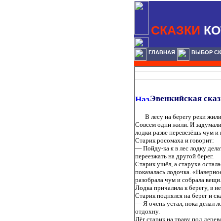
СКАЗКИ
КО
ГЛАВНАЯ
ВЫБОР С
Эвенкийская ска
В лесу на берегу реки жили
Совсем одни жили. И задумали 
лодки разве перевезёшь чум и 
Старик росомаха и говорит:
— Пойду-ка я в лес лодку делат
переезжать на другой берег.
Старик ушёл, а старуха осталас
показалась лодочка. «Наверно
разобрала чум и собрала вещи
Лодка причалила к берегу, в не
Старик поднялся на берег и ск
— Я очень устал, пока делал л
отдохну.
Лёг старик на траву под дерево