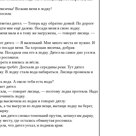
лисичка! Возьми меня в лодку!
росила:
ответил дятел. — Теперь иду обратно домой. По дороге
идти мне ещё далеко. Посади меня в свою лодку.
 меня мала и к тому же нагружена, — говорит лисица. —
т дятел. — Я маленький. Мне много места не нужно. И
о посади меня. Ты хорошая лисичка, добрая.
а. Посадила она его в лодку. Дятел на самое дно уселся.
и росомахи.
ега и взялась за вёсла.
сица гребёт. Доехали до середины реки. Тут дятел
у. В лодку стала вода набираться. Лисица промокла и
ь вода. А около тебя есть вода?
ет дятел.
тала, — говорит лисица, — поэтому лодка протекла. Надо
починить лодку.
а выскочила из лодки и говорит дятлу:
, а ты выгрузи из лодки вещи, вытащи лодку на берег,
ырку.
, как дятел сломал тоненький прутик, заткнул им дырку,
му месту, где осталась обманутая росомаха.
ела, что дятел уехал, и подняла крик: