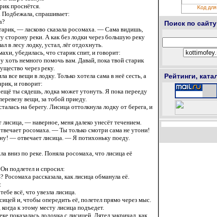
арик проснётся.
Kод для
. Подбежала, спрашивает:
а?
Поиск по сайту
тарик, — ласково сказала росомаха. — Сама видишь,
у сторону реки. А как без лодки через большую реку
л в лесу лодку, устал, лёг отдохнуть.
хи, убедилась, что старик спит, и говорит:
у хоть немного помочь вам. Давай, пока твой старик
мущество через реку.
 все вещи в лодку. Только хотела сама в неё сесть, а
Рейтинги, ката
арик, и говорит:
 ещё ты сядешь, лодка может утонуть. Я пока перееду
перевезу вещи, за тобой приеду.
сталась на берегу. Лисица оттолкнула лодку от берега, и
лисица, — наверное, меня далеко унесёт течением.
отвечает росомаха. — Ты только смотри сама не утони!
ону! — отвечает лисица. — Я потихоньку поеду.
ла вниз по реке. Поняла росомаха, что лисица её
 Он подлетел и спросил:
 Росомаха рассказала, как лисица обманула её.
:
ебе всё, что увезла лисица.
сицей и, чтобы опередить её, полетел прямо через мыс.
 когда к этому месту лисица подъедет.
еке показалась лодочка с лисицей. Дятел закричал, как