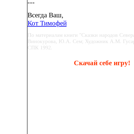
---
Всегда Ваш,
Кот Тимофей
По материалам книги "Сказки народов Севера
Винокурова, Ю.А. Сем; Художник А.М. Гуса
СПК 1992.
Скачай себе игру!