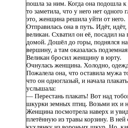
пошла за ним. Когда она подошла к 
то заметила, что у него нет одного г
это, женщина решила уйти от него.
Отправилась она в путь. Идёт, идёт,
великан. Схватил он её, посадил на 
домой. Дошёл до горы, поднялся н
вершину, а там оказалась подземная
Великан бросил женщину в юрту.
Очнулась женщина. Холодно, одежды
Пожалела она, что оставила мужа то
что он одноглазый, и начала плакать
услышала:
— Перестань плакать! Вот над тобо
шкурки земных птиц. Возьми их и н
Женщина посмотрела наверх и уви
плетённую из травы корзину. В ней
кухлянку из вороньих шкур. Но, как