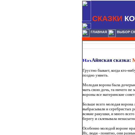
СКАЗКИ
КО
ГЛАВНАЯ
ВЫБОР С
Айнская сказка:
М
Грустно бывает, когда кто-нибу
поздно умнеть.
Молодая ворона была дочерью 
мать свою дочь, та ничего не 
вороны все материнские совет
Больше всего молодая ворона 
выбрасывали и серебристых ры
всякие ракушки, и много всего
берегу и склевывала ненасытно
Особенно молодой вороне нрав
Ну, люди - понятно, они разны