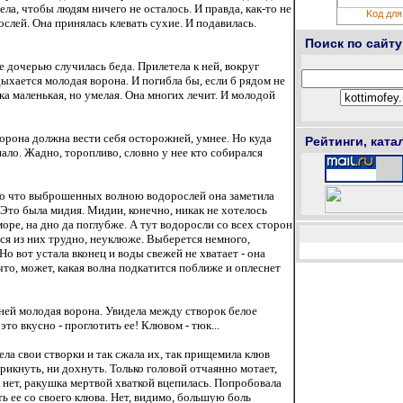
тела, чтобы людям ничего не осталось. И правда, как-то не
Kод для
слей. Она принялась клевать сухие. И подавилась.
Поиск по сайту
ее дочерью случилась беда. Прилетела к ней, вокруг
адыхается молодая ворона. И погибла бы, если б рядом не
ка маленькая, но умелая. Она многих лечит. И молодой
ворона должна вести себя осторожней, умнее. Но куда
Рейтинги, ката
пало. Жадно, торопливо, словно у нее кто собирался
о что выброшенных волною водорослей она заметила
то была мидия. Мидии, конечно, никак не хотелось
море, на дно да поглубже. А тут водоросли со всех сторон
ься из них трудно, неуклюже. Выберется немного,
Но вот устала вконец и воды свежей не хватает - она
что, может, какая волна подкатится поближе и оплеснет
 ней молодая ворона. Увидела между створок белое
это вкусно - проглотить ее! Клювом - тюк...
вела свои створки и так сжала их, так прищемила клюв
крикнуть, ни дохнуть. Только головой отчаянно мотает,
нет, ракушка мертвой хваткой вцепилась. Попробовала
ь ее со своего клюва. Нет, видимо, большую боль