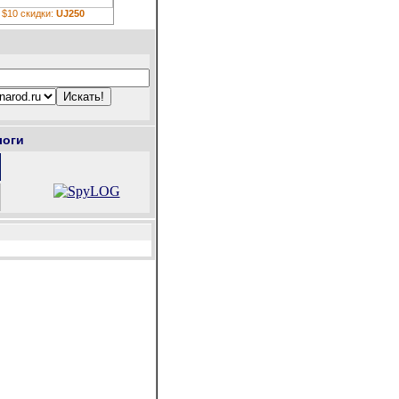
 $10 скидки:
UJ250
логи