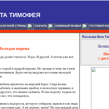
ТА ТИМОФЕЯ
КАЗОЧНОЙ СТРАНЫ
СКАЧАТЬ
КНИЖНЫЙ РАЗВАЛ
ГОСТЕВАЯ КН
Рассылка Кота Т
Подписа
олодая ворона
Но
дь делает глупость. И раз. И другой. А потом уже всё,
с дос
старой и мудрой вороны. Но сколько и чему ни учила
запоминала. Будто ветер выдувал из головы молодой
ы.
любила прилетать на морской берег. Сюда волны
бешек, и маленьких крабов, и волосатых червяков, и
 другого, что можно склевать. И она подолгу ходила по
 все, что попадалось.
илась водоросль, которую собирали, варили и ели люди.
е растения едят. А ей, вороне, зачем? Но она каждый день