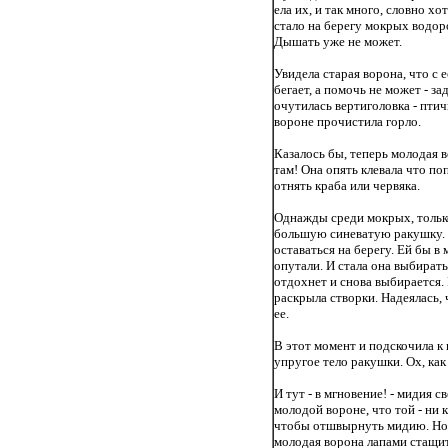
ела их, и так много, словно хо
стало на берегу мокрых водоро
Дышать уже не может.
Увидела старая ворона, что с 
бегает, а помочь не может - з
очутилась вертиголовка - птич
вороне прочистила горло.
Казалось бы, теперь молодая 
там! Она опять клевала что по
отнять краба или червяка.
Однажды среди мокрых, тольк
большую синеватую ракушку. Э
оставаться на берегу. Ей бы в 
опутали. И стала она выбират
отдохнет и снова выбирается. 
раскрыла створки. Надеялась, 
ее.
В этот момент и подскочила к
упругое тело ракушки. Ох, как 
И тут - в мгновение! - мидия с
молодой вороне, что той - ни 
чтобы отшвырнуть мидию. Но 
молодая ворона лапами стащит