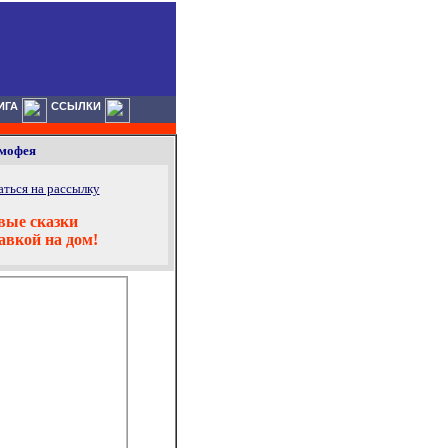
ИГА
ССЫЛКИ
имофея
ться на рассылку
вые сказки
тавкой на дом!